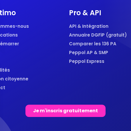
timo
Pro & API
sommes-nous
API & Intégration
ications
Annuaire DGFiP (gratuit)
démarrer
Comparer les 136 PA
Peppol AP & SMP
Peppol Express
lités
on citoyenne
ct
Je m'inscris gratuitement